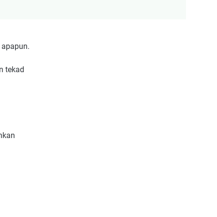
 apapun.
n tekad
ahkan