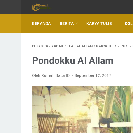
BERANDA
BERITA
KARYA TULIS
KO
BERANDA
/
AAB MUZILLA
/
AL ALLAM
/
KARYA TULIS
/
PUISI
/
Pondokku Al Allam
Oleh Rumah Baca ID
September 12, 2017