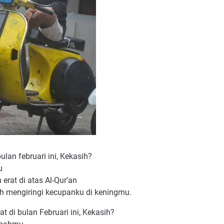
ulan februari ini, Kekasih?
u
rat di atas Al-Qur’an
h mengiringi kecupanku di keningmu.
at di bulan Februari ini, Kekasih?