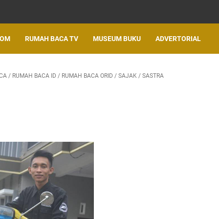
LOM
RUMAH BACA TV
MUSEUM BUKU
ADVERTORIAL
CA
/
RUMAH BACA ID
/
RUMAH BACA ORID
/
SAJAK
/
SASTRA