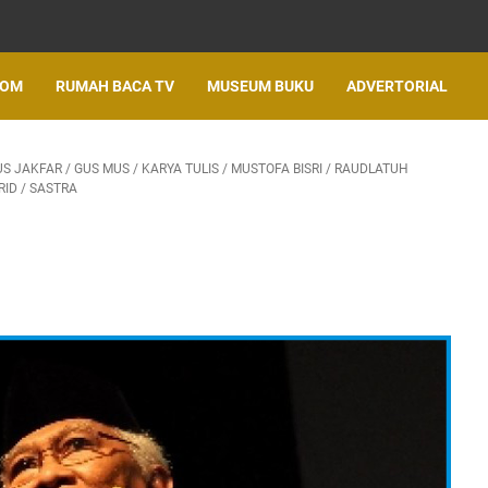
LOM
RUMAH BACA TV
MUSEUM BUKU
ADVERTORIAL
US JAKFAR
/
GUS MUS
/
KARYA TULIS
/
MUSTOFA BISRI
/
RAUDLATUH
RID
/
SASTRA