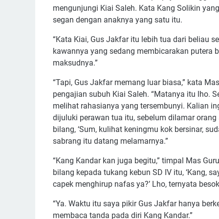
mengunjungi Kiai Saleh. Kata Kang Solikin yang
segan dengan anaknya yang satu itu.
“Kata Kiai, Gus Jakfar itu lebih tua dari beliau 
kawannya yang sedang membicarakan putera bun
maksudnya.”
“Tapi, Gus Jakfar memang luar biasa,” kata M
pengajian subuh Kiai Saleh. “Matanya itu lho. S
melihat rahasianya yang tersembunyi. Kalian in
dijuluki perawan tua itu, sebelum dilamar oran
bilang, ‘Sum, kulihat keningmu kok bersinar, 
sabrang itu datang melamarnya.”
“Kang Kandar kan juga begitu,” timpal Mas Guru
bilang kepada tukang kebun SD IV itu, ‘Kang, 
capek menghirup nafas ya?’ Lho, ternyata beso
“Ya. Waktu itu saya pikir Gus Jakfar hanya berk
membaca tanda pada diri Kang Kandar.”