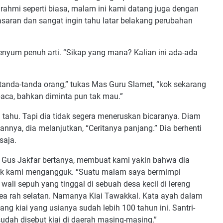
rahmi seperti biasa, malam ini kami datang juga dengan
asaran dan sangat ingin tahu latar belakang perubahan
enyum penuh arti. “Sikap yang mana? Kalian ini ada-ada
nda-tanda orang,” tukas Mas Guru Slamet, “kok sekarang
aca, bahkan diminta pun tak mau.”
ru tahu. Tapi dia tidak segera meneruskan bicaranya. Diam
nnya, dia melanjutkan, “Ceritanya panjang.” Dia berhenti
 saja.
a Gus Jakfar bertanya, membuat kami yakin bahwa dia
pak kami mengangguk. “Suatu malam saya bermimpi
ali sepuh yang tinggal di sebuah desa kecil di lereng
 kea rah selatan. Namanya Kiai Tawakkal. Kata ayah dalam
tang kiai yang usianya sudah lebih 100 tahun ini. Santri-
 sudah disebut kiai di daerah masing-masing.”