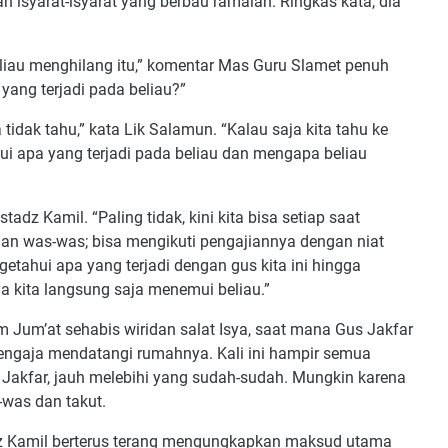
isyarat-isyarat yang berbau ramalan. Ringkas kata, dia
eliau menghilang itu,” komentar Mas Guru Slamet penuh
yang terjadi pada beliau?”
tidak tahu,” kata Lik Salamun. “Kalau saja kita tahu ke
ui apa yang terjadi pada beliau dan mengapa beliau
adz Kamil. “Paling tidak, kini kita bisa setiap saat
n was-was; bisa mengikuti pengajiannya dengan niat
getahui apa yang terjadi dengan gus kita ini hingga
a kita langsung saja menemui beliau.”
m Jum’at sehabis wiridan salat Isya, saat mana Gus Jakfar
 sengaja mendatangi rumahnya. Kali ini hampir semua
akfar, jauh melebihi yang sudah-sudah. Mungkin karena
-was dan takut.
adz Kamil berterus terang mengungkapkan maksud utama