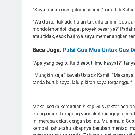
“Saya malah mengalami sendiri,” kata Lik Salam
“Waktu itu, tak ada hujan tak ada angin, Gus J
mondol-mondol; dapat proyek besar ya?’ Padaha
atau tidak, esok harinya saya memenangkan ten
Baca Juga:
Puisi Gus Mus Untuk Gus D
“Apa yang begitu itu disebut ilmu kasyaf?” tan
“Mungkin saja,” jawab Ustadz Kamil. “Makanya s
tanda buruk saya, lalu pikiran saya terganggu.”
Maka, ketika kemudian sikap Gus Jakfar berubah
orang-orang kampung yang ikut mengaji tapi tid
ini merasa dekat dengan beliau. Mula-mula Gu
kembali tahu-tahu sikapnya berubah menjadi ma