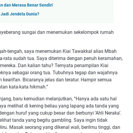
 dan Merasa Benar Sendiri
p Jadi Jendela Dunia?
 menyeberang sungai dan menemukan sekelompok rumah
engah-tengah, saya menemukan Kiai Tawakkal alias Mbah
rata-rata sudah tua. Saya diterima dengan penuh keramahan,
mereka. Dan kalian tahu? Ternyata penampilan Kiai
oknya sebagai orang tua. Tubuhnya tegap dan wajahnya
kearifan. Bicaranya jelas dan teratur. Hampir semua
atan kata-kata hikmah.”
anjang, baru kemudian melanjutkan, “Hanya ada satu hal
ya melihat di kening beliau yang lapang ada tanda yang
dengan huruf yang cukup besar dan berbunyi ‘Ahli Neraka’.
elihat tanda yang begitu gambling. Saya ingin tidak
iru. Masak seorang yang dikenal wali, berilmu tinggi, dan