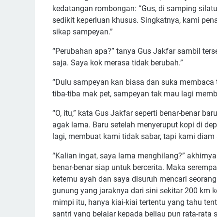
kedatangan rombongan: “Gus, di samping silatu
sedikit keperluan khusus. Singkatnya, kami pen
sikap sampeyan.”
“Perubahan apa?” tanya Gus Jakfar sambil ters
saja. Saya kok merasa tidak berubah.”
“Dulu sampeyan kan biasa dan suka membaca ta
tiba-tiba mak pet, sampeyan tak mau lagi memb
“O, itu,” kata Gus Jakfar seperti benar-benar ba
agak lama. Baru setelah menyeruput kopi di depa
lagi, membuat kami tidak sabar, tapi kami diam
“Kalian ingat, saya lama menghilang?” akhirny
benar-benar siap untuk bercerita. Maka serem
ketemu ayah dan saya disuruh mencari seorang w
gunung yang jaraknya dari sini sekitar 200 km
mimpi itu, hanya kiai-kiai tertentu yang tahu ten
santri yang belajar kepada beliau pun rata-rata