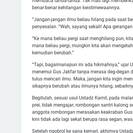
membaca tanda-tanda. Tak mau lagi memberikan 
benar-benar kehilangan keistimewaannya.
“Jangan-jangan ilmu beliau hilang pada saat b
penyesalan. “Wah, sayang sekali! Apa gerangan 
“Ke mana beliau pergi saat menghilang pun, kita 
mana beliau pergi, mungkin kita akan mengetah
kemudian berubah.”
“Tapi, bagaimanapun ini ada hikmahnya,” ujar Ust
menemui Gus Jakfar tanpa merasa deg-degan da
tulus mencari ilmu. Maka, jangan kita ingin men
sikapnya berubah atau ilmunya hilang, sebaikny
Begitulah, sesuai usul Ustadz Kamil, pada mala
prei, tidak mengajar; rombongan santri kalong
anggota rombongan merasakan keakraban Gus J
kini tidak ada lagi sekat berupa rasa segan, was
Setelah ngobrol ke sana kemari, akhirnya Ust