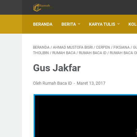
BERANDA
BERITA
KARYA TULIS
KO
BERANDA
/
AHMAD MUSTOFA BISRI
/
CERPEN
/
FIKSIANA
/
G
THOLIBIN
/
RUMAH BACA
/
RUMAH BACA ID
/
RUMAH BACA O
Gus Jakfar
Oleh Rumah Baca ID
Maret 13, 2017