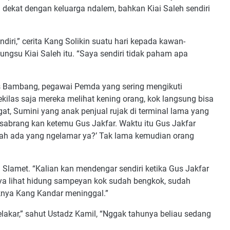
 dekat dengan keluarga ndalem, bahkan Kiai Saleh sendiri
sendiri,” cerita Kang Solikin suatu hari kepada kawan-
gsu Kiai Saleh itu. “Saya sendiri tidak paham apa
as Bambang, pegawai Pemda yang sering mengikuti
ekilas saja mereka melihat kening orang, kok langsung bisa
gat, Sumini yang anak penjual rujak di terminal lama yang
g sabrang kan ketemu Gus Jakfar. Waktu itu Gus Jakfar
sudah ada yang ngelamar ya?’ Tak lama kemudian orang
 Slamet. “Kalian kan mendengar sendiri ketika Gus Jakfar
saya lihat hidung sampeyan kok sudah bengkok, sudah
knya Kang Kandar meninggal.”
elakar,” sahut Ustadz Kamil, “Nggak tahunya beliau sedang