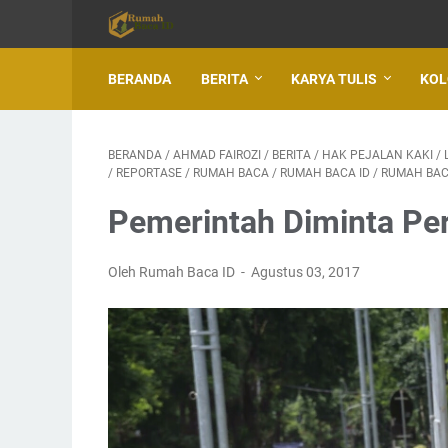
BERANDA
BERITA
KARYA TULIS
KO
BERANDA
/
AHMAD FAIROZI
/
BERITA
/
HAK PEJALAN KAKI
/
/
REPORTASE
/
RUMAH BACA
/
RUMAH BACA ID
/
RUMAH BAC
Pemerintah Diminta Per
Oleh Rumah Baca ID
Agustus 03, 2017