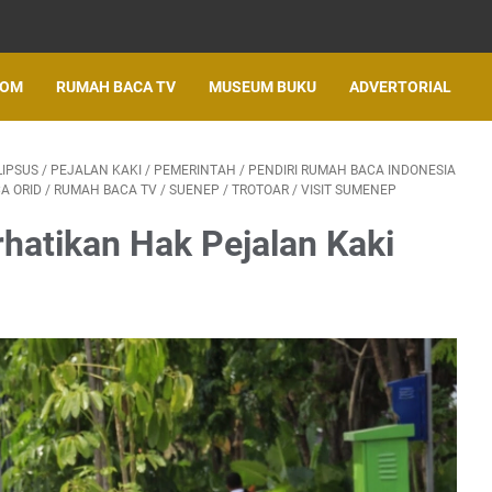
LOM
RUMAH BACA TV
MUSEUM BUKU
ADVERTORIAL
LIPSUS
/
PEJALAN KAKI
/
PEMERINTAH
/
PENDIRI RUMAH BACA INDONESIA
A ORID
/
RUMAH BACA TV
/
SUENEP
/
TROTOAR
/
VISIT SUMENEP
hatikan Hak Pejalan Kaki