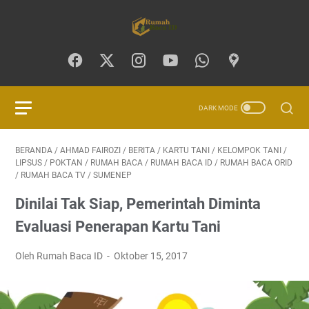
BERANDA
/
AHMAD FAIROZI
/
BERITA
/
KARTU TANI
/
KELOMPOK TANI
/
LIPSUS
/
POKTAN
/
RUMAH BACA
/
RUMAH BACA ID
/
RUMAH BACA ORID
/
RUMAH BACA TV
/
SUMENEP
Dinilai Tak Siap, Pemerintah Diminta
Evaluasi Penerapan Kartu Tani
Oleh Rumah Baca ID
Oktober 15, 2017