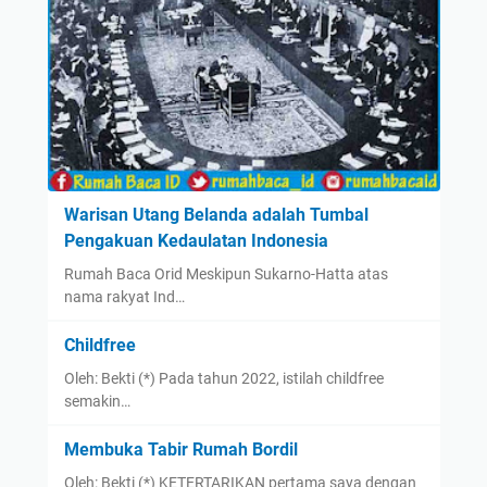
Warisan Utang Belanda adalah Tumbal
Pengakuan Kedaulatan Indonesia
Rumah Baca Orid Meskipun Sukarno-Hatta atas
nama rakyat Ind…
Childfree
Oleh: Bekti (*) Pada tahun 2022, istilah childfree
semakin…
Membuka Tabir Rumah Bordil
Oleh: Bekti (*) KETERTARIKAN pertama saya dengan