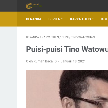
BERANDA
BERITA
KARYA TULIS
KO
BERANDA
/
KARYA TULIS
/
PUISI
/
TINO WATOWUAN
Puisi-puisi Tino Watow
Oleh Rumah Baca ID
Januari 18, 2021