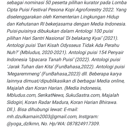
sebagai nominasi 50 peserta pilihan kurator pada Lomba
Cipta Puisi Festival Pesona Kopi Agroforestry 2022. Yang
diselenggarakan oleh Kementerian Lingkungan Hidup
dan Kehutanan RI bekerjasama dengan Media Indonesia.
Puisi-puisinya dibukukan dalam Antologi 100 puisi
pilihan Hari Santri Nasional ‘Di belakang Kyai’ (2021).
Antologi puisi ‘Dari Kisah Odysseus Tidak Ada Perahu
Nuh?’ (Mbludus, 2020-2021). Antologi puisi 154 Penyair
Indonesia ‘Upacara Tanah Puisi’ (2022). Antologi puisi
‘Jarak Tuhan dan Kita’ (FunBahasa,2022). Antologi puisi
‘Megaremmeng’ (FunBahasa,2023) dll. Beberapa karya
lainnya dimuat/dipublikasikan di berbagai Media online,
Majalah dan Koran Harian. (Media Indonesia,
Mbludus.com, SerikatNews, SukuSastra.com, Majalah
Sidogiri, Koran Radar Madura, Koran Harian Bhirawa.
Dll.). Bisa dihubungi lewat: E-mail:
mh.dzulkarnain2003@gmail.com, Instgram:
@yoga_dzlkrnn, No. Hp/WA: 087824917309.