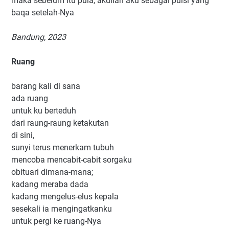
maka sebelum itu pula, akuilah aku sebagai puisi yang
baqa setelah-Nya
Bandung, 2023
Ruang
barang kali di sana
ada ruang
untuk ku berteduh
dari raung-raung ketakutan
di sini,
sunyi terus menerkam tubuh
mencoba mencabit-cabit sorgaku
obituari dimana-mana;
kadang meraba dada
kadang mengelus-elus kepala
sesekali ia mengingatkanku
untuk pergi ke ruang-Nya