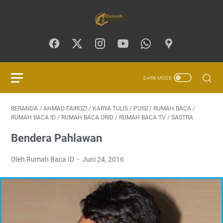
BERANDA
/
AHMAD FAIROZI
/
KARYA TULIS
/
PUISI
/
RUMAH BACA
/
RUMAH BACA ID
/
RUMAH BACA ORID
/
RUMAH BACA TV
/
SASTRA
Bendera Pahlawan
Oleh Rumah Baca ID
Juni 24, 2016