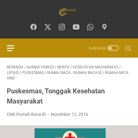
BERANDA
/
AHMAD FAIROZI
/
BERITA
/
KESEHATAN MASYARAKAT
/
LIPSUS
/
PUSKESMAS
/
RUMAH BACA
/
RUMAH BACA ID
/
RUMAH BACA
ORID
Puskesmas, Tonggak Kesehatan
Masyarakat
Oleh Rumah Baca ID
November 12, 2016