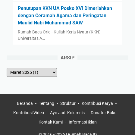
Penutupan KKN UA Posko XVI Dimeriahkan
dengan Ceramah Agama dan Peringatan
Maulid Nabi Muhammad SAW
Rumah Baca Orid - Kuliah Kerja Nyata (KKN)
Universitas A…
ARSIP
Beranda
Tentang
Struktur
Kontribusi Karya
Kontribusi Video
Ayo Jadi Kolumnis
Donatur Buku
Kontak Kami
Informasi Iklan
© 2016 - 2025 | Rumah Baca ID