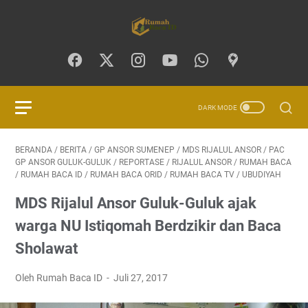
BERANDA
/
BERITA
/
GP ANSOR SUMENEP
/
MDS RIJALUL ANSOR
/
PAC
GP ANSOR GULUK-GULUK
/
REPORTASE
/
RIJALUL ANSOR
/
RUMAH BACA
/
RUMAH BACA ID
/
RUMAH BACA ORID
/
RUMAH BACA TV
/
UBUDIYAH
MDS Rijalul Ansor Guluk-Guluk ajak
warga NU Istiqomah Berdzikir dan Baca
Sholawat
Oleh Rumah Baca ID
Juli 27, 2017