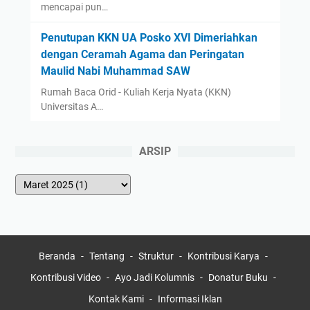
mencapai pun…
Penutupan KKN UA Posko XVI Dimeriahkan
dengan Ceramah Agama dan Peringatan
Maulid Nabi Muhammad SAW
Rumah Baca Orid - Kuliah Kerja Nyata (KKN)
Universitas A…
ARSIP
Beranda
Tentang
Struktur
Kontribusi Karya
Kontribusi Video
Ayo Jadi Kolumnis
Donatur Buku
Kontak Kami
Informasi Iklan