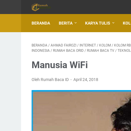
BERANDA
BERITA
KARYA TULIS
KO
BERANDA
/
AHMAD FAIROZI
/
INTERNET
/
KOLOM
/
KOLOM RB
INDONESIA
/
RUMAH BACA ORID
/
RUMAH BACA TV
/
TEKNOL
Manusia WiFi
Oleh Rumah Baca ID
April 24, 2018