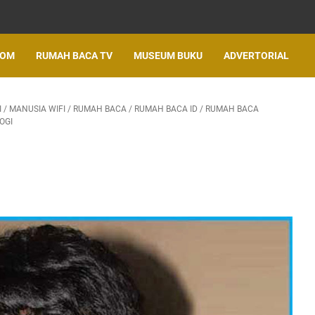
LOM
RUMAH BACA TV
MUSEUM BUKU
ADVERTORIAL
I
/
MANUSIA WIFI
/
RUMAH BACA
/
RUMAH BACA ID
/
RUMAH BACA
OGI