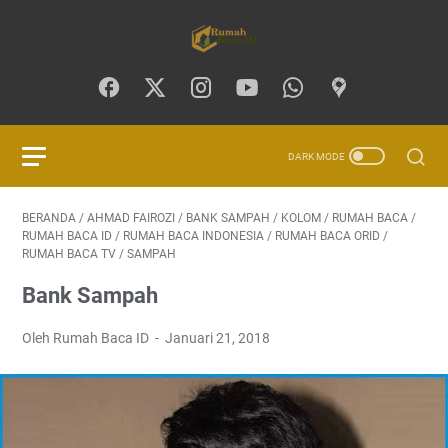
BERANDA
/
AHMAD FAIROZI
/
BANK SAMPAH
/
KOLOM
/
RUMAH BACA
/
RUMAH BACA ID
/
RUMAH BACA INDONESIA
/
RUMAH BACA ORID
/
RUMAH BACA TV
/
SAMPAH
Bank Sampah
Oleh Rumah Baca ID
Januari 21, 2018